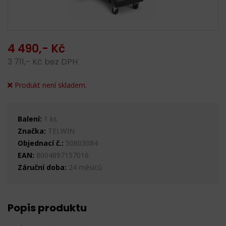
4 490,- Kč
3 711,- Kč bez DPH
Produkt není skladem.
Balení:
1 ks
Značka:
TELWIN
Objednací č.:
50803084
EAN:
8004897157016
Záruční doba:
24 měsíců
Popis produktu