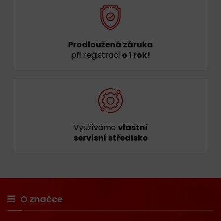
Prodloužená záruka
při registraci
o 1 rok!
Využíváme
vlastní
servisní středisko
O značce