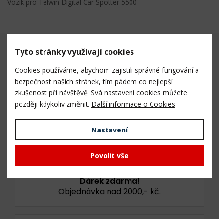
Vozík pro Telwin Digital Car Spotter 5500
Tyto stránky využívají cookies
Cookies používáme, abychom zajistili správné fungování a
bezpečnost našich stránek, tím pádem co nejlepší
zkušenost při návštěvě. Svá nastavení cookies můžete
Doprava zdarma
při
později kdykoliv změnit.
Další informace o Cookies
nákupu
nad 3000 Kč
Nastavení
Povolit vše
Dárek zdarma!
Objednávka nad 2000,- kč.