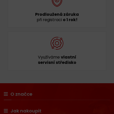
Prodloužená záruka
při registraci
o 1 rok!
Využíváme
vlastní
servisní středisko
O značce
Jak nakoupit