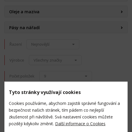
Oleje a maziva
Pásy na nářadí
Řazení
Nejnovější
Výrobce
Všechny značky
Počet položek
9
Tyto stránky využívají cookies
WT2313 - Ráčna 1/4"
Cookies používáme, abychom zajistili správné fungování a
bezpečnost našich stránek, tím pádem co nejlepší
zkušenost při návštěvě. Svá nastavení cookies můžete
5 ks a více skladem
později kdykoliv změnit.
Další informace o Cookies
199,- Kč