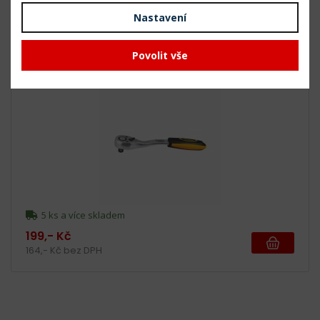
164,- Kč bez DPH
Nastavení
Povolit vše
WT2314 - Ráčna 3/8"
5 ks a více skladem
199,- Kč
164,- Kč bez DPH