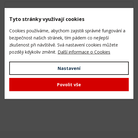
SMG-2 - Stojánek magnetický
Tyto stránky využívají cookies
Cookies používáme, abychom zajistili správné fungování a
bezpečnost našich stránek, tím pádem co nejlepší
zkušenost při návštěvě. Svá nastavení cookies můžete
později kdykoliv změnit.
Další informace o Cookies
Nastavení
5 ks a více skladem
999,- Kč
Povolit vše
826,- Kč bez DPH