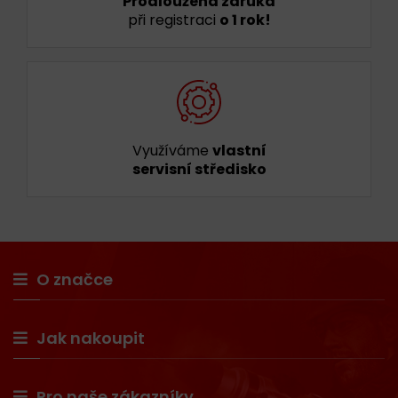
Prodloužená záruka
při registraci
o 1 rok!
Využíváme
vlastní
servisní středisko
O značce
Jak nakoupit
Pro naše zákazníky