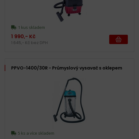
1 kus skladem
1 990,- Kč
1 645,- Kč bez DPH
PPVO-1400/30R - Průmyslový vysavač s oklepem
5 ks a více skladem