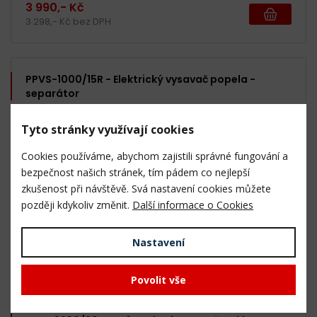
3 990,- Kč
3 298,- Kč bez DPH
PPVS-1000/15R - Elektrický vysavač popela -
separátor
Tyto stránky využívají cookies
Cookies používáme, abychom zajistili správné fungování a
bezpečnost našich stránek, tím pádem co nejlepší
zkušenost při návštěvě. Svá nastavení cookies můžete
později kdykoliv změnit.
Další informace o Cookies
5 ks a více skladem
Nastavení
1 190,- Kč
983,- Kč bez DPH
Povolit vše