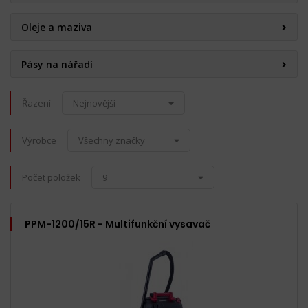
Oleje a maziva
Pásy na nářadí
Řazení
Nejnovější
Výrobce
Všechny značky
Počet položek
9
PPM-1200/15R - Multifunkční vysavač