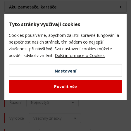
Aku zametače, kartáče
Baterie / Nabíječky pro AKU nářadí EMTOP
Tyto stránky využívají cookies
Cookies používáme, abychom zajistili správné fungování a
Baterie / Nabíječky pro AKU nářadí FERM
bezpečnost našich stránek, tím pádem co nejlepší
zkušenost při návštěvě. Svá nastavení cookies můžete
Baterie / Nabíječky pro AKU nářadí WORX
později kdykoliv změnit.
Další informace o Cookies
Příslušenství
Nastavení
Sady bitů
Povolit vše
Řazení
Nejnovější
Výrobce
Všechny značky