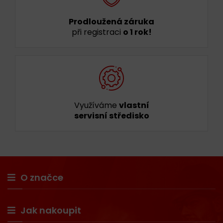
Prodloužená záruka
při registraci
o 1 rok!
Využíváme
vlastní
servisní středisko
O značce
Jak nakoupit