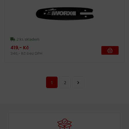
2 ks skladem
419,- Kč
346,- Kč bez DPH
1
2