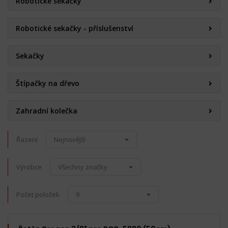
Robotické sekačky
Robotické sekačky - příslušenství
Sekačky
Štípačky na dřevo
Zahradní kolečka
Řazení
Nejnovější
Výrobce
Všechny značky
Počet položek
9