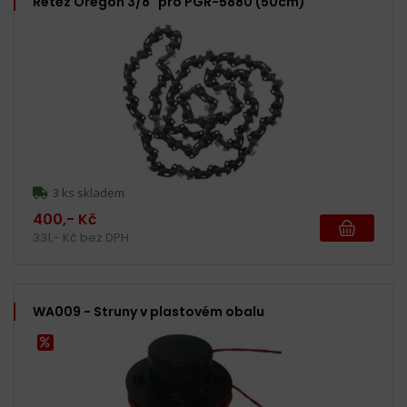
Řetěz Oregon 3/8" pro PGR-5880 (50cm)
3 ks skladem
400,- Kč
331,- Kč bez DPH
WA009 - Struny v plastovém obalu