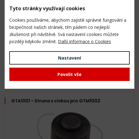
WA0151 - Lišta na řetěz pro WG324E
Tyto stránky využívají cookies
Cookies používáme, abychom zajistili správné fungování a
bezpečnost našich stránek, tím pádem co nejlepší
zkušenost při návštěvě. Svá nastavení cookies můžete
později kdykoliv změnit.
Další informace o Cookies
Nastavení
3 ks skladem
379,- Kč
Povolit vše
313,- Kč bez DPH
GTA1001 - Struna s cívkou pro GTM1002