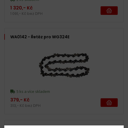
1 320,- Kč
1 091,- Kč bez DPH
WA0142 - Řetěz pro WG324E
5 ks a více skladem
379,- Kč
313,- Kč bez DPH