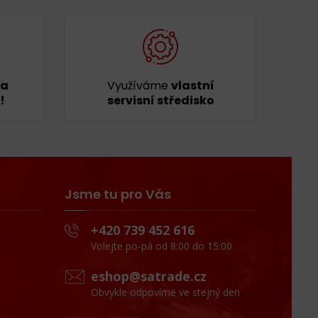
ka
Využíváme
vlastní
!
servisní středisko
Jsme tu pro Vás
+420 739 452 616
Volejte po-pá od 8:00 do 15:00
eshop@satrade.cz
Obvykle odpovíme ve stejný den