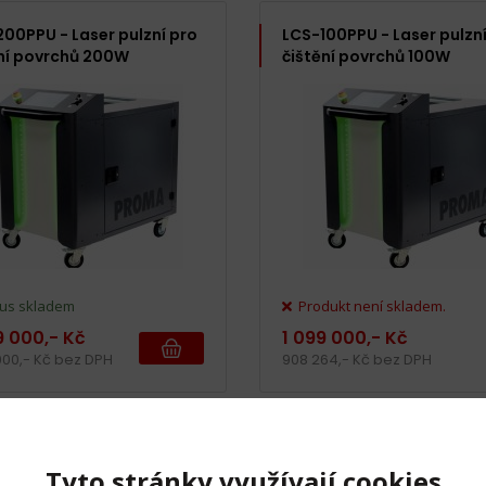
00PPU - Laser pulzní pro
LCS-100PPU - Laser pulzní
ní povrchů 200W
čištění povrchů 100W
us skladem
Produkt není skladem.
9 000,- Kč
1 099 000,- Kč
000,- Kč bez DPH
908 264,- Kč bez DPH
 1 - 3 z 3
Tyto stránky využívají cookies