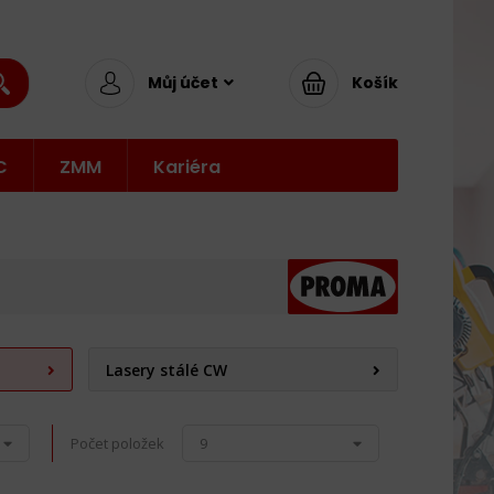
Můj účet
Košík
C
ZMM
Kariéra
Lasery stálé CW
Počet položek
9