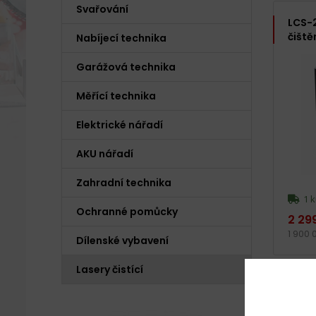
Svařování
LCS-2
čiště
Nabíjecí technika
Garážová technika
Měřící technika
Elektrické nářadí
AKU nářadí
Zahradní technika
1 k
Ochranné pomůcky
2 29
1 900 
Dílenské vybavení
Lasery čistící
Zobrazeno