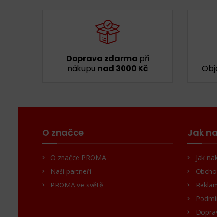
Doprava zdarma
při
nákupu
nad 3000 Kč
Obj
O značce
Jak na
O značce PROMA
Jak na
Naši partneři
Obcho
PROMA ve světě
Reklam
Podmín
Doprav