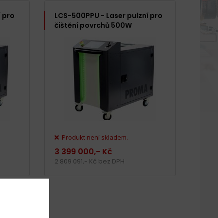
 pro
LCS-500PPU - Laser pulzní pro
čištění povrchů 500W
Produkt není skladem.
3 399 000,- Kč
2 809 091,- Kč bez DPH