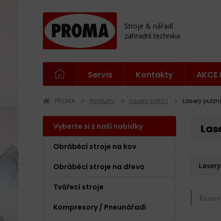
Stroje & nářadí
zahradní technika
Servis
Kontakty
AKCE 
PROMA
Produkty
Lasery čistící
Lasery pulzn
Vyberte si z naší nabídky
Las
Obráběcí stroje na kov
Lasery
Obráběcí stroje na dřevo
Tvářecí stroje
Řazení
Kompresory / Pneunářadí