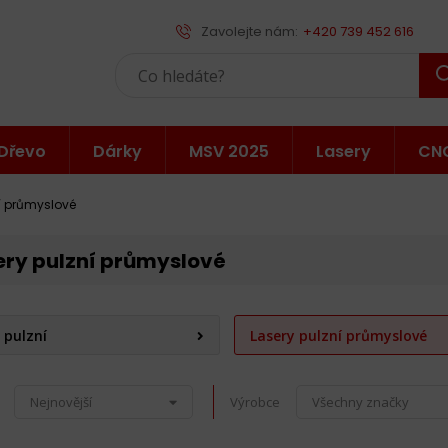
Zavolejte nám:
+420 739 452 616
Dřevo
Dárky
MSV 2025
Lasery
CN
í průmyslové
ery pulzní průmyslové
 pulzní
Lasery pulzní průmyslové
Nejnovější
Výrobce
Všechny značky