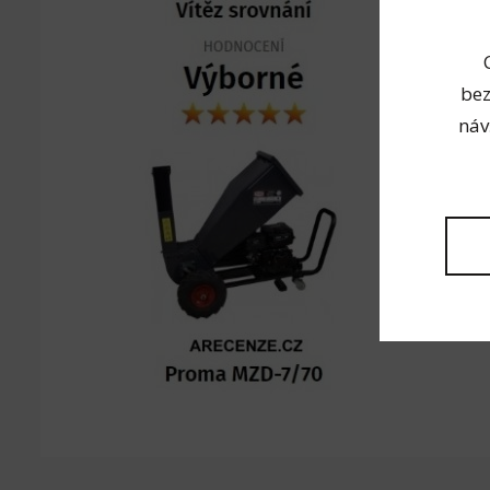
bez
náv