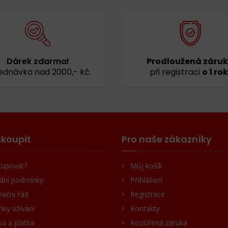
Dárek zdarma!
Prodloužená záru
ednávka nad 2000,- kč.
při registraci
o 1 rok
koupit
Pro naše zákazníky
kupovat?
Můj košík
dní podmínky
Přihlášení
ační řád
Registrace
ky užívání
Kontakty
a a platba
Rozšířená záruka