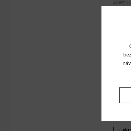
2,5 mm 60 
3,2 mm 90
4,0 mm 15
Přesouše
300 - 35
bez
Techn
náv
Celk
Čist
Souvi
Elekt