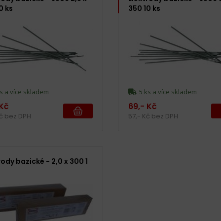
0 ks
350 10 ks
s a více skladem
5 ks a více skladem
 Kč
69,- Kč
Kč bez DPH
57,- Kč bez DPH
rody bazické - 2,0 x 300 1