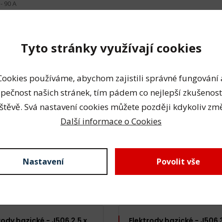
- 90 A
 - 130 A
0 - 190 A
Tyto stránky využívají cookies
ní elektrod
0 °C
Cookies používáme, abychom zajistili správné fungování 
pečnost našich stránek, tím pádem co nejlepší zkušenost
ická data
štěvě. Svá nastavení cookies můžete později kdykoliv změ
Další informace o Cookies
ová váha
5,1 kg
á váha
5 kg
Nastavení
Povolit vše
sející produkty
rody bazické - J506 2,5 x
Elektrody bazické - J506 3