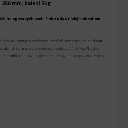
 350 mm, balení 5kg
ch nelegovaných ocelí. Elektroda s nízkým obsahem
zálním použitím pro svařování značně namáhaných součástí
tavebních konstrukcí z oceli pevnosti cca 540 MPa. Vhodná
hem vodíku (dle AWS podmínek HD ≤ 4 ml/100 g). Vhodné pro