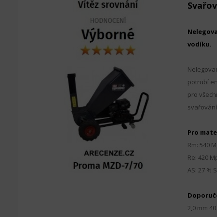
Svařov
Nelegova
vodíku.
Nelegovan
potrubí e
pro všech
svařování
Pro mate
Rm: 540 M
Re: 420 M
AS: 27 % S
Doporuče
2,0 mm 40 