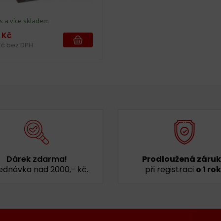
s a více skladem
 Kč
 Kč bez DPH
Dárek zdarma!
Prodloužená záru
ednávka nad 2000,- kč.
při registraci
o 1 rok