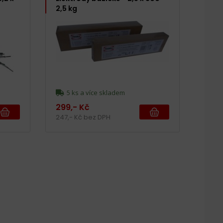
2,5 kg
5 ks a více skladem
299,- Kč
247,- Kč bez DPH