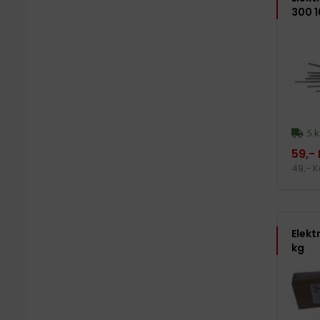
300 1
5 k
59,-
49,- 
Elekt
kg