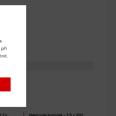
a
 při
nit.
,2 x
Elektrody bazické - 2,5 x 300