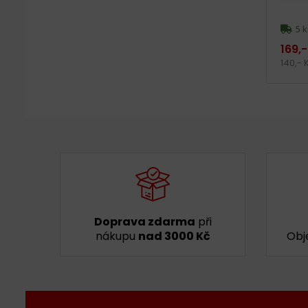
5 k
169,-
140,-
Doprava zdarma
při
nákupu
nad 3000 Kč
Obj