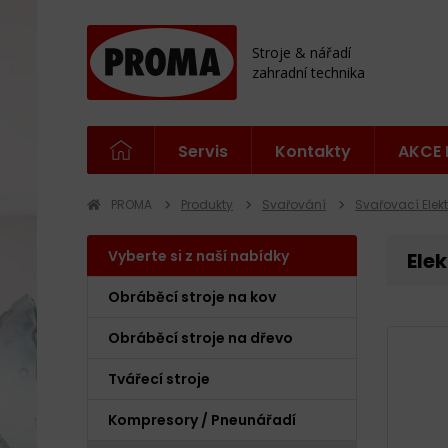
Stroje & nářadí
zahradní technika
Servis
Kontakty
AKCE 
PROMA
Produkty
Svařování
Svařovací Elekt
Vyberte si z naší nabídky
Elek
Obráběcí stroje na kov
Obráběcí stroje na dřevo
Tvářecí stroje
Kompresory / Pneunářadí