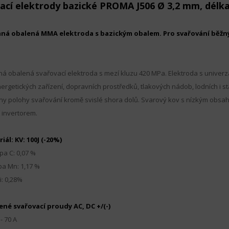
ací elektrody bazické PROMA J506 Ø 3,2 mm, délka
ná obalená MMA elektroda s bazickým obalem. Pro svařování běžný
á obalená svařovací elektroda s mezí kluzu 420 MPa. Elektroda s univer
nergetických zařízení, dopravních prostředků, tlakových nádob, lodních i s
ny polohy svařování kromě svislé shora dolů. Svarový kov s nízkým obsa
 invertorem.
riál:
KV: 100J (-20%)
pa C: 0,07 %
pa Mn: 1,17 %
i: 0,28%
né svařovací proudy AC, DC +/(-)
- 70 A