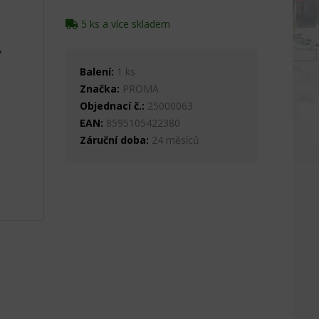
5 ks a více skladem
Balení:
1 ks
Značka:
PROMA
Objednací č.:
25000063
EAN:
8595105422380
Záruční doba:
24 měsíců