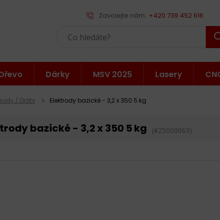
Zavolejte nám:
+420 739 452 616
Dřevo
Dárky
MSV 2025
Lasery
CN
rody / Dráty
Elektrody bazické - 3,2 x 350 5 kg
trody bazické - 3,2 x 350 5 kg
(#25000063)