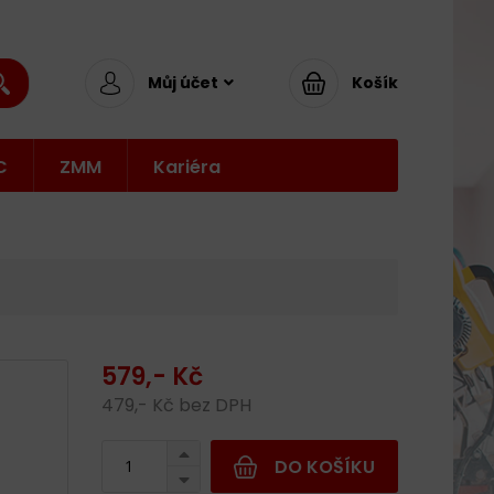
Můj účet
Košík
C
ZMM
Kariéra
579,- Kč
479,- Kč bez DPH
DO KOŠÍKU