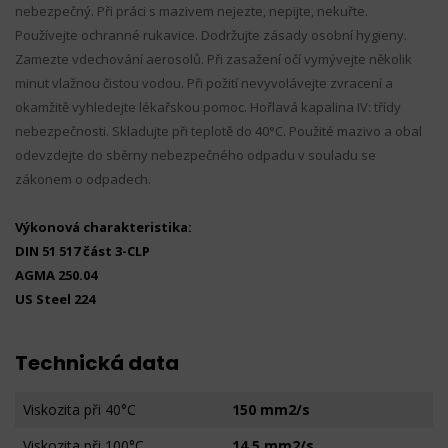
nebezpečný. Při práci s mazivem nejezte, nepijte, nekuřte.
Používejte ochranné rukavice. Dodržujte zásady osobní hygieny.
Zamezte vdechování aerosolů. Při zasažení očí vymývejte několik
minut vlažnou čistou vodou. Při požití nevyvolávejte zvracení a
okamžitě vyhledejte lékařskou pomoc. Hořlavá kapalina IV: třídy
nebezpečnosti. Skladujte při teplotě do 40°C. Použité mazivo a obal
odevzdejte do sběrny nebezpečného odpadu v souladu se
zákonem o odpadech.
Výkonová charakteristika:
DIN 51 517 část 3-CLP
AGMA 250.04
US Steel 224
Technická data
Viskozita při 40°C
150 mm2/s
Viskozita při 100°C
14,5 mm2/s