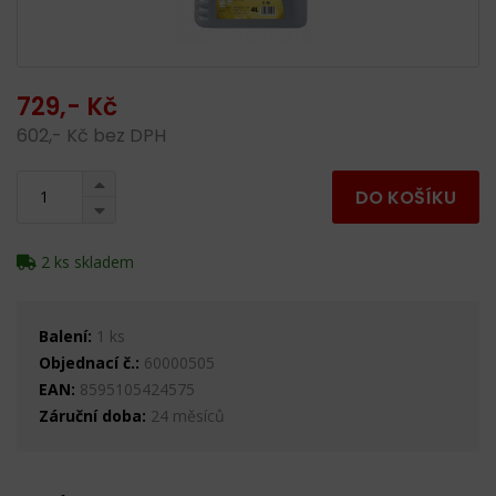
729,- Kč
602,- Kč bez DPH
DO KOŠÍKU
2 ks skladem
Balení:
1 ks
Objednací č.:
60000505
EAN:
8595105424575
Záruční doba:
24 měsíců