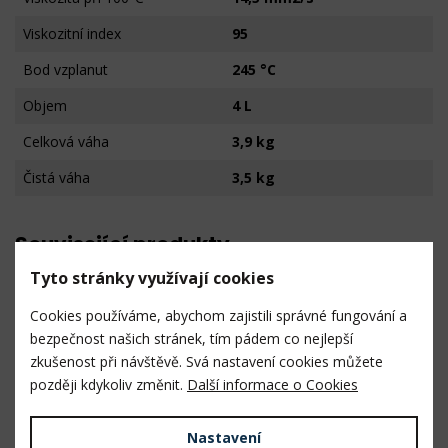
Viskozitní index
95
Bod vzplanut
245 °C
Objem
4 L
Celková váha
3,9 kg
Čistá váha
3,5 kg
Související produkty
Tyto stránky využívají cookies
PROMA GEAR 150 - Převodový olej 1l
Cookies používáme, abychom zajistili správné fungování a
bezpečnost našich stránek, tím pádem co nejlepší
zkušenost při návštěvě. Svá nastavení cookies můžete
později kdykoliv změnit.
Další informace o Cookies
Nastavení