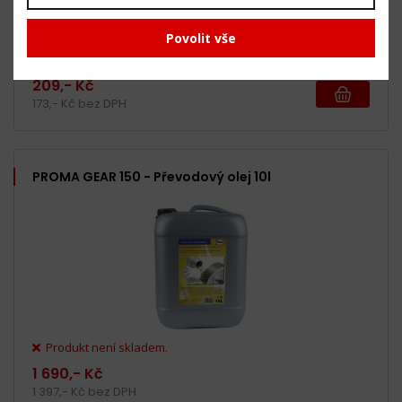
Povolit vše
5 ks a více skladem
209,- Kč
173,- Kč bez DPH
PROMA GEAR 150 - Převodový olej 10l
Produkt není skladem.
1 690,- Kč
1 397,- Kč bez DPH