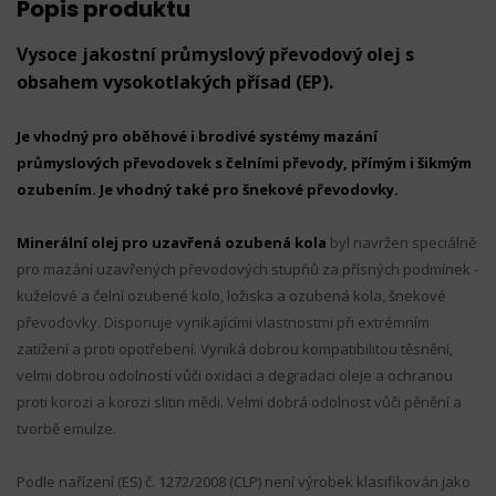
Popis produktu
Vysoce jakostní průmyslový převodový olej s
obsahem vysokotlakých přísad (EP).
Je vhodný pro oběhové i brodivé systémy mazání
průmyslových převodovek s čelními převody, přímým i šikmým
ozubením. Je vhodný také pro šnekové převodovky.
Minerální olej pro uzavřená ozubená kola
byl navržen speciálně
pro mazání uzavřených převodových stupňů za přísných podmínek -
kuželové a čelní ozubené kolo, ložiska a ozubená kola, šnekové
převodovky. Disponuje vynikajícími vlastnostmi při extrémním
zatížení a proti opotřebení. Vyniká dobrou kompatibilitou těsnění,
velmi dobrou odolností vůči oxidaci a degradaci oleje a ochranou
proti korozi a korozi slitin mědi. Velmi dobrá odolnost vůči pěnění a
tvorbě emulze.
Podle nařízení (ES) č. 1272/2008 (CLP) není výrobek klasifikován jako