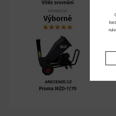
Brusný pa
bez
náv