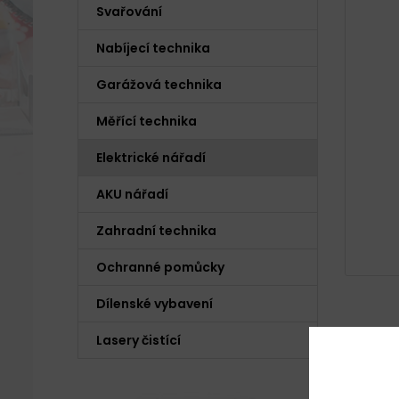
Svařování
Nabíjecí technika
Garážová technika
Měřící technika
Elektrické nářadí
AKU nářadí
Zahradní technika
Ochranné pomůcky
Dílenské vybavení
Lasery čistící
Popis