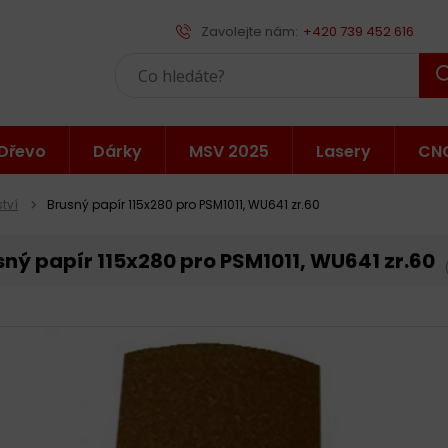
Zavolejte nám:
+420 739 452 616
Dřevo
Dárky
MSV 2025
Lasery
CN
ství
Brusný papír 115x280 pro PSM1011, WU641 zr.60
sný papír 115x280 pro PSM1011, WU641 zr.60