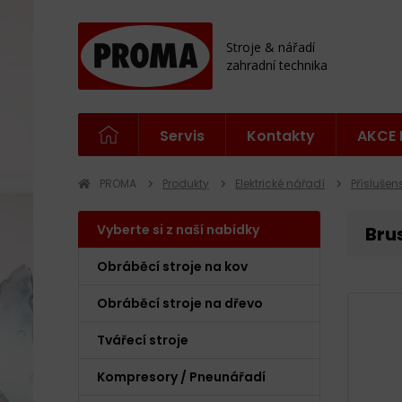
Stroje & nářadí
zahradní technika
Servis
Kontakty
AKCE 
PROMA
Produkty
Elektrické nářadí
Příslušen
Vyberte si z naší nabídky
Bru
Obráběcí stroje na kov
Obráběcí stroje na dřevo
Tvářecí stroje
Kompresory / Pneunářadí