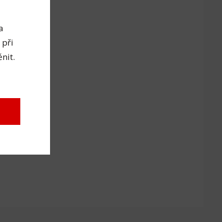
a
 při
nit.