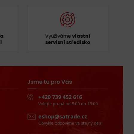
ka
Využíváme
vlastní
!
servisní středisko
Jsme tu pro Vás
+420 739 452 616
Volejte po-pá od 8:00 do 15:00
eshop@satrade.cz
Obvykle odpovíme ve stejný den