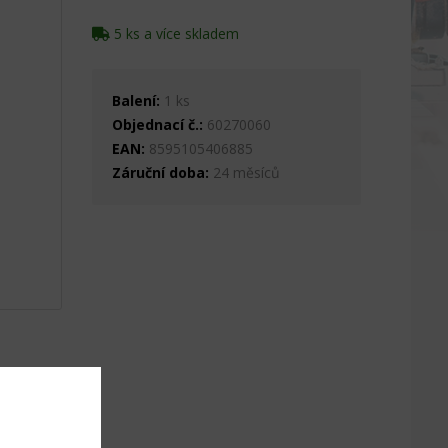
5 ks a více skladem
Balení:
1 ks
Objednací č.:
60270060
EAN:
8595105406885
Záruční doba:
24 měsíců