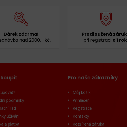
Dárek zdarma!
Prodloužená záru
ednávka nad 2000,- kč.
při registraci
o 1 rok
koupit
Pro naše zákazníky
kupovat?
Můj košík
dní podmínky
Přihlášení
ační řád
Registrace
ky užívání
Kontakty
a a platba
Rozšířená záruka