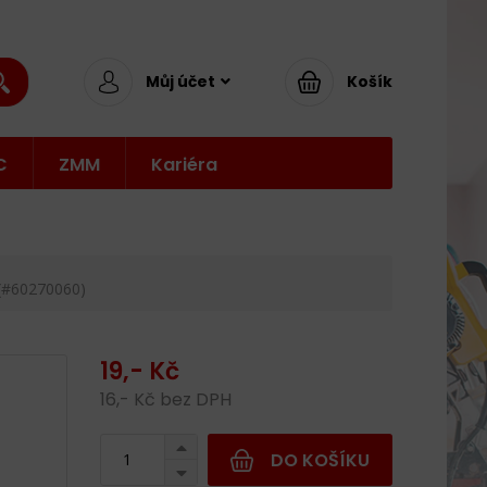
Můj účet
Košík
C
ZMM
Kariéra
(#60270060)
19,- Kč
16,- Kč bez DPH
DO KOŠÍKU