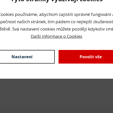
pír pro FVM-250, FOS-450, zr. 60 (115x280)
Cookies používáme, abychom zajistili správné fungování 
pečnost našich stránek, tím pádem co nejlepší zkušenost
štěvě. Svá nastavení cookies můžete později kdykoliv změ
Další informace o Cookies
Nastavení
Povolit vše