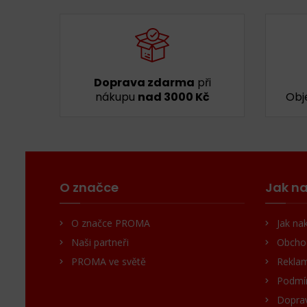
Doprava zdarma
při
nákupu
nad 3000 Kč
Obj
O značce
Jak na
O značce PROMA
Jak na
Naši partneři
Obcho
PROMA ve světě
Reklam
Podmín
Doprav