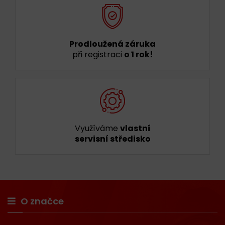
Prodloužená záruka
při registraci
o 1 rok!
Využíváme
vlastní
servisní středisko
O značce