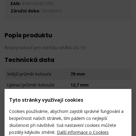
EAN:
8595105427705
Záruční doba:
24 měsíců
Popis produktu
Brusný kotouč pro ostřičku vrtáků OS-13.
Technická data
Vnější průměr kotouče
78 mm
Upínací průměr kotouče
12,7 mm
Síla kotouče
10,1 mm
Tyto stránky využívají cookies
Síla kotouče v upnutí
10 mm
Cookies používáme, abychom zajistili správné fungování a
Celková váha
0,4 kg
bezpečnost našich stránek, tím pádem co nejlepší
zkušenost při návštěvě. Svá nastavení cookies můžete
Čistá váha
0,4 kg
později kdykoliv změnit.
Další informace o Cookies