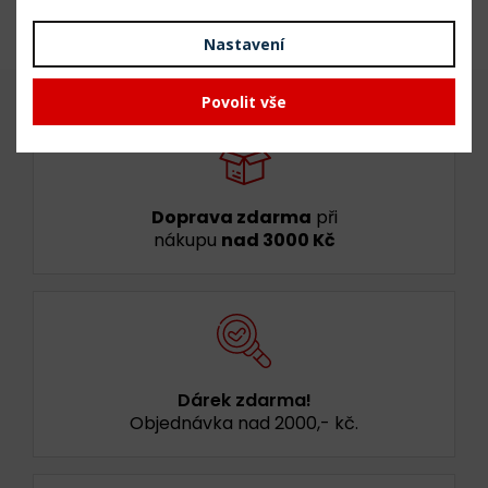
Nastavení
Povolit vše
Doprava zdarma
při
nákupu
nad 3000 Kč
Dárek zdarma!
Objednávka nad 2000,- kč.