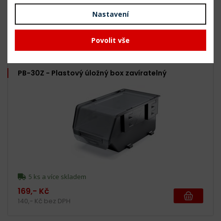
5 ks a více skladem
Nastavení
99,- Kč
82,- Kč bez DPH
Povolit vše
PB-30Z - Plastový úložný box zavíratelný
5 ks a více skladem
169,- Kč
140,- Kč bez DPH