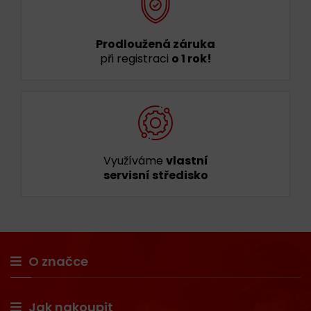
Prodloužená záruka
při registraci
o 1 rok!
Využíváme
vlastní
servisní středisko
O značce
Jak nakoupit