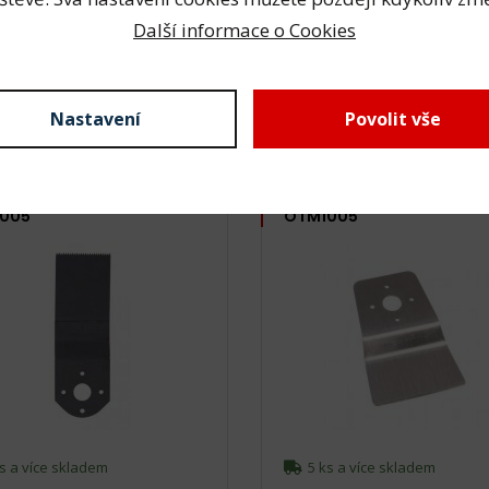
s a více skladem
3 ks skladem
Další informace o Cookies
- Kč
1 490,- Kč
 Kč bez DPH
1 231,- Kč bez DPH
Nastavení
Povolit vše
vec FOT-180 pilka 3 cm
Nástavec FOT-180 nůž 5 
OTM1003, OTM1004,
pro OTM1003, OTM1004,
005
OTM1005
s a více skladem
5 ks a více skladem