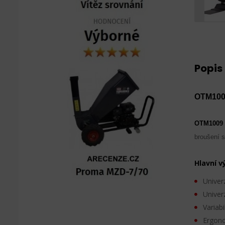
Popis
OTM1009
OTM1009 -
broušení s
Hlavní v
Univerz
Univerz
Variabi
Ergono