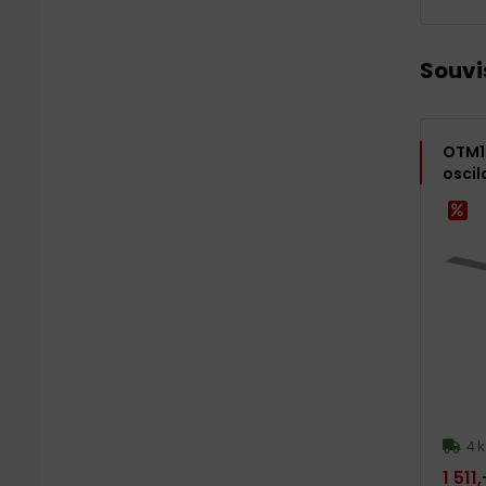
Souvi
OTM10
oscil
4 k
1 511