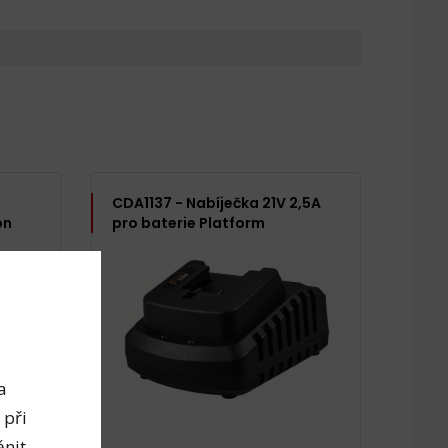
CDA1137 - Nabíječka 21V 2,5A
on
pro baterie Platform
a
 při
nit.