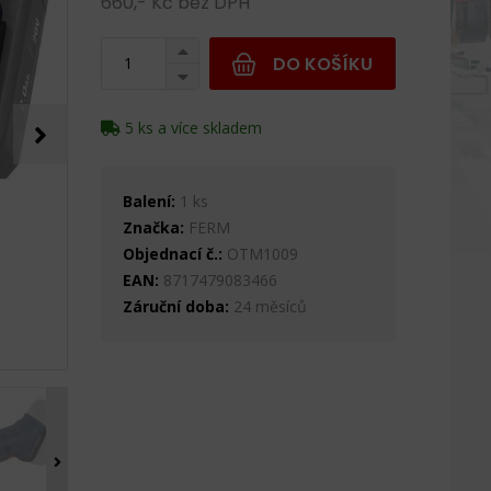
660,- Kč bez DPH
DO KOŠÍKU
5 ks a více skladem
Balení:
1 ks
Značka:
FERM
Objednací č.:
OTM1009
EAN:
8717479083466
Záruční doba:
24 měsíců