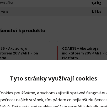
ová váha
1,4 kg
á váha
1,1 kg
ušenství k produktu
36 - Aku zdroj s
CDA1138 - Aku zdroj s
átorem 20V 2Ah Li-Ion
indikátorem 20V 4Ah Li-I
form
Platform
Tyto stránky využívají cookies
Cookies používáme, abychom zajistili správné fungování 
pečnost našich stránek, tím pádem co nejlepší zkušenost
štěvě. Svá nastavení cookies můžete později kdykoliv změ