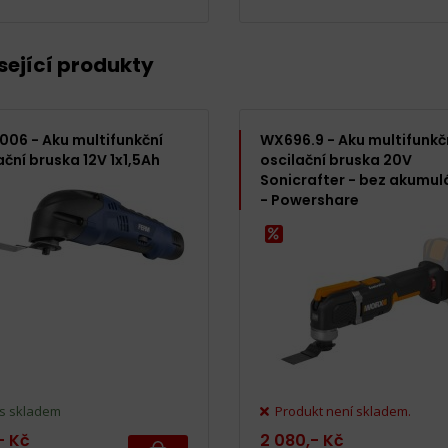
sející produkty
06 - Aku multifunkční
WX696.9 - Aku multifunkč
ační bruska 12V 1x1,5Ah
oscilační bruska 20V
Sonicrafter - bez akumul
- Powershare
s skladem
Produkt není skladem.
,- Kč
2 080,- Kč