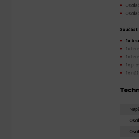
Oscila
Oscilač
Součást
1x br
1x bru
1x bru
1x pilo
1x nůž
Techn
Napě
Osci
Osci