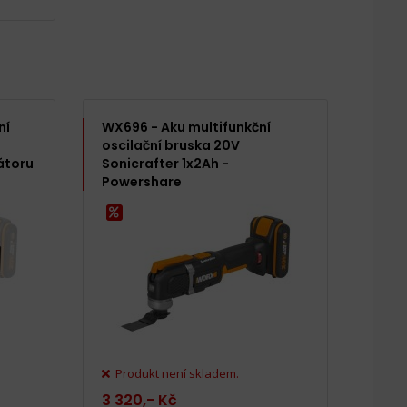
ní
WX696 - Aku multifunkční
oscilační bruska 20V
átoru
Sonicrafter 1x2Ah -
Powershare
Produkt není skladem.
3 320,- Kč