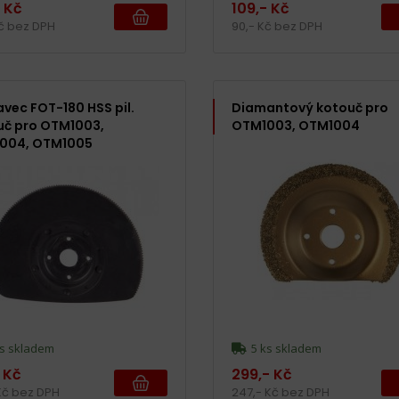
- Kč
109,- Kč
Kč bez DPH
90,- Kč bez DPH
vec FOT-180 HSS pil.
Diamantový kotouč pro
uč pro OTM1003,
OTM1003, OTM1004
004, OTM1005
s skladem
5 ks skladem
 Kč
299,- Kč
 Kč bez DPH
247,- Kč bez DPH