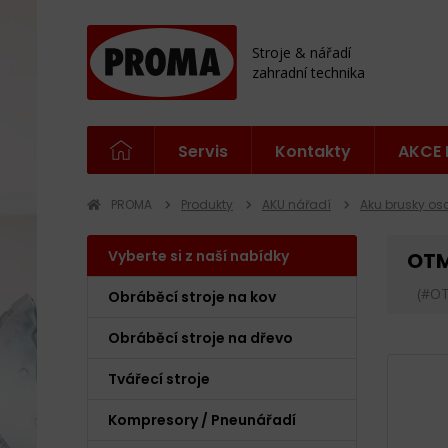
Stroje & nářadí
zahradní technika
Servis
Kontakty
AKCE 
PROMA
Produkty
AKU nářadí
Aku brusky osc
Vyberte si z naší nabídky
OTM
(#O
Obráběcí stroje na kov
Obráběcí stroje na dřevo
Tvářecí stroje
Kompresory / Pneunářadí