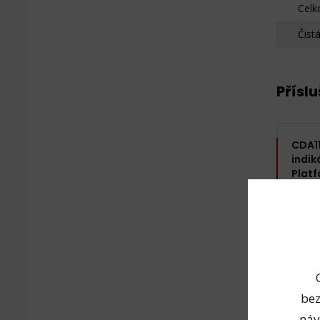
Celk
Čist
Přísl
CDA11
indik
Plat
bez
náv