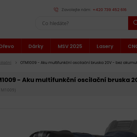
Zavolejte nám:
+420 739 452 616
Dřevo
Dárky
MSV 2025
Lasery
CN
ilační
OTM1009 - Aku multifunkční oscilační bruska 20V - bez akumul
1009 - Aku multifunkční oscilační bruska 2
TM1009)