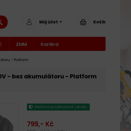
Můj účet
Košík
C
ZMM
Kariéra
átoru - Platform
0V - bez akumulátoru - Platform
Možnost prodloužené záruky
799,- Kč