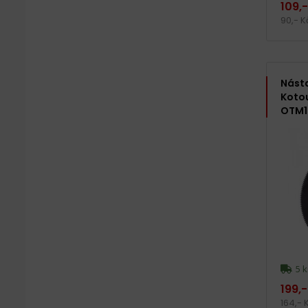
109,
90,- 
Násta
Koto
OTM1
5 k
199,-
164,-