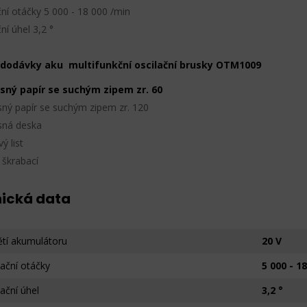
ční otáčky 5 000 - 18 000 /min
ní úhel 3,2 °
 dodávky aku multifunkční oscilační brusky OTM1009
usný papír se suchým zipem zr. 60
sný papír se suchým zipem zr. 120
sná deska
vý list
 škrabací
ická data
tí akumulátoru
20 V
lační otáčky
5 000 - 1
lační úhel
3,2 °