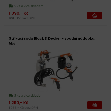
5 ks a více skladem
1 090,- Kč
901,- Kč bez DPH
Stříkací sada Black & Decker - spodní nádobka,
5ks
5 ks a více skladem
1 290,- Kč
1 066,- Kč bez DPH