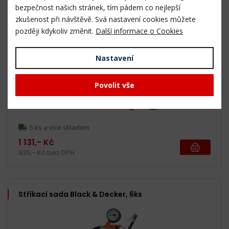
bezpečnost našich stránek, tím pádem co nejlepší
zkušenost při návštěvě. Svá nastavení cookies můžete
ATM1036 - Stříkací sada - 5ks (FAT-850)
později kdykoliv změnit.
Další informace o Cookies
Nastavení
Povolit vše
5 ks a více skladem
1 131,- Kč
935,- Kč bez DPH
Stříkací sada Black & Decker, 6ks