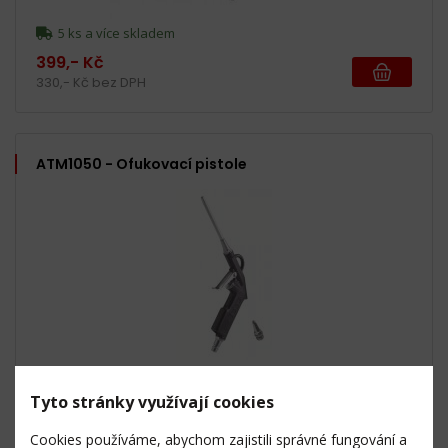
5 ks a více skladem
399,- Kč
330,- Kč bez DPH
ATM1050 - Ofukovací pistole
5 ks a více skladem
Tyto stránky využívají cookies
229,- Kč
189,- Kč bez DPH
Cookies používáme, abychom zajistili správné fungování a