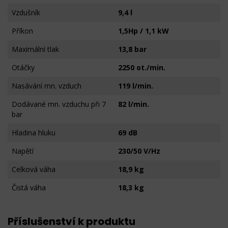
Vzdušník
9,4 l
Příkon
1,5Hp / 1,1 kW
Maximální tlak
13,8 bar
Otáčky
2250 ot./min.
Nasávání mn. vzduch
119 l/min.
Dodávané mn. vzduchu při 7
82 l/min.
bar
Hladina hluku
69 dB
Napětí
230/50 V/Hz
Celková váha
18,9 kg
Čistá váha
18,3 kg
Příslušenství k produktu