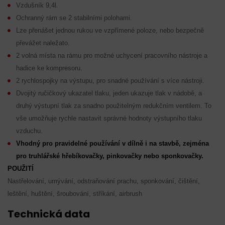
.
Vzdušník 9,4l
Ochranný rám se 2 stabilními polohami.
Lze přenášet jednou rukou ve vzpřímené poloze, nebo bezpečně
převážet naležato.
2 volná místa na rámu pro možné uchycení pracovního nástroje a
hadice ke kompresoru.
2 rychlospojky na výstupu, pro snadné používání s více nástroji.
Dvojitý ručičkový ukazatel tlaku, jeden ukazuje tlak v nádobě, a
druhý výstupní tlak za snadno použitelným redukčním ventilem. To
vše umožňuje rychle nastavit správné hodnoty výstupního tlaku
vzduchu.
Vhodný pro pravidelné používání v dílně i na stavbě, zejména
pro truhlářské hřebíkovačky, pinkovačky nebo sponkovačky.
POUŽITÍ
Nastřelování, umývání, odstraňování prachu, sponkování, čištění,
leštění, huštění, šroubování, stříkání, airbrush
Technická data