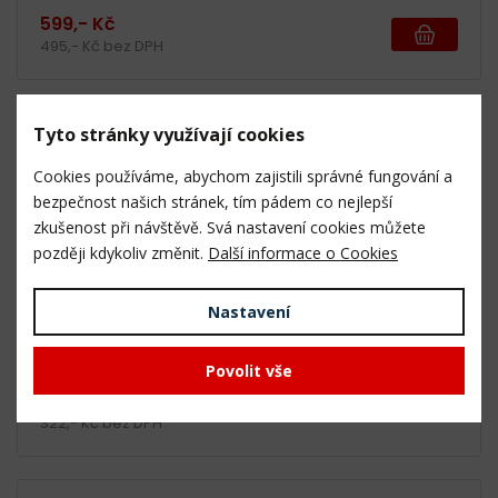
599,- Kč
495,- Kč bez DPH
Tyto stránky využívají cookies
WA4009 - USB adaptér na baterii
Cookies používáme, abychom zajistili správné fungování a
bezpečnost našich stránek, tím pádem co nejlepší
zkušenost při návštěvě. Svá nastavení cookies můžete
později kdykoliv změnit.
Další informace o Cookies
Nastavení
Produkt není skladem.
Povolit vše
390,- Kč
322,- Kč bez DPH