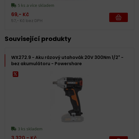
5 ks a více skladem
69,- Kč
57,- Kč bez DPH
Související produkty
WX272.9 - Aku rázový utahovák 20V 300Nm 1/2" -
bez akumulátoru - Powershare
3 ks skladem
3 320,- Kč