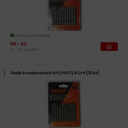
5 ks a více skladem
69,- Kč
57,- Kč bez DPH
Sada šroubovacích bitů PH3 1/4 CrV (10 ks)