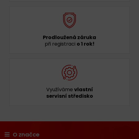
Prodloužená záruka
při registraci
o 1 rok!
Využíváme
vlastní
servisní středisko
O značce