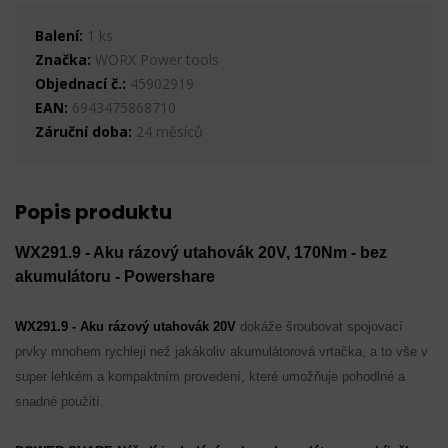
Balení:
1 ks
Značka:
WORX Power tools
Objednací č.:
45902919
EAN:
6943475868710
Záruční doba:
24 měsíců
Popis produktu
WX291.9 - Aku rázový utahovák 20V, 170Nm - bez
akumulátoru - Powershare
WX291.9 - Aku rázový utahovák 20V
dokáže šroubovat spojovací
prvky mnohem rychleji než jakákoliv akumulátorová vrtačka, a to vše v
super lehkém a kompaktním provedení, které umožňuje pohodlné a
snadné použití.