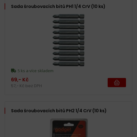
Sada šroubovacích bitů PH1 1/4 CrV (10 ks)
5 ks a více skladem
69,- Kč
57,- Kč bez DPH
Sada šroubovacích bitů PH2 1/4 CrV (10 ks)