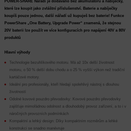
POWER-SHARE Nářadí je dodáváno bez akumulátoru a nabíječky,
které lze koupit jako zvláštní příslušenství. Baterie a nabíječky
koupíš pouze jednou, další nářadí už kupuješ bez baterie! Funkce
PowerShare „One Battery, Upgrade Power“ znamená, že stejnou
20V baterii lze použít ve více konfiguracích pro napájení 40V a 80V
produktů
Hlavní výhody
Technologie bezuhlíkového motoru. Má až 10x delší životnost
motoru, o 50 % delší dobu chodu a o 25 % vyšší výkon než tradiční
kartáčové motory.
Ideální pro profesionály, kteří hledají spolehlivý nástroj s dlouhou
životností
Odolné kovové pouzdro převodovky: Kovové pouzdro převodovky
zajišťuje mimořádnou odolnost a dlouhodobý provoz zařízení, a to i v
náročných provozních podmínkách
Kompaktní a lehký design: Díky kompaktním rozměrům a lehké
konstrukci se snadno manévruje