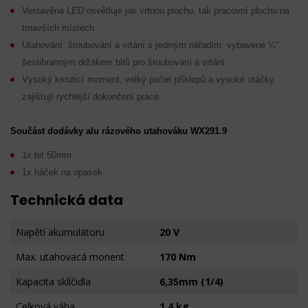
Vestavěná LED osvětluje jak vrtnou plochu, tak pracovní plochu na
tmavších místech
Utahování, šroubování a vrtání s jediným nářadím: vybavené ¼"
šestihranným držákem bitů pro šroubování a vrtání
Vysoký krouticí moment, velký počet příklepů a vysoké otáčky
zajišťují rychlejší dokončení práce
Součást dodávky alu rázového utahováku WX291.9
1x bit 50mm
1x háček na opasek
Technická data
Napětí akumulátoru
20 V
Max. utahovacá monent
170 Nm
Kapacita sklíčidla
6,35mm (1/4)
Celková váha
1,4 kg