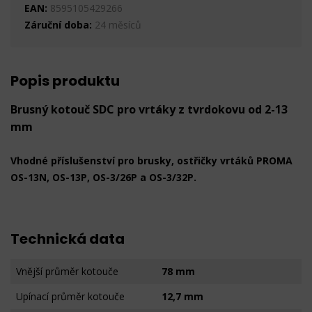
EAN:
8595105429266
Záruční doba:
24 měsíců
Popis produktu
Brusný kotouč SDC pro vrtáky z tvrdokovu od 2-13
mm
Vhodné příslušenství pro brusky, ostřičky vrtáků PROMA
OS-13N, OS-13P, OS-3/26P a OS-3/32P.
Technická data
Vnější průměr kotouče
78 mm
Upínací průměr kotouče
12,7 mm