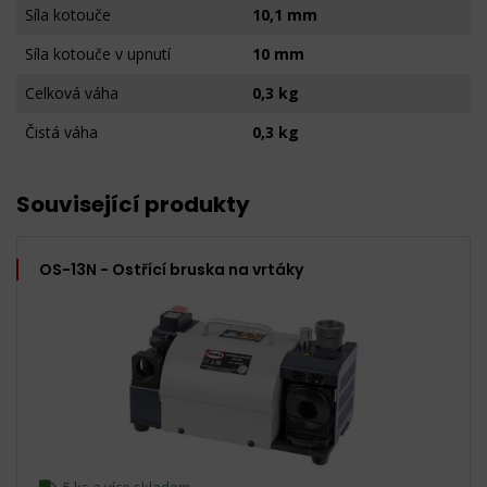
Síla kotouče
10,1 mm
Síla kotouče v upnutí
10 mm
Celková váha
0,3 kg
Čistá váha
0,3 kg
Související produkty
OS-13N - Ostřící bruska na vrtáky