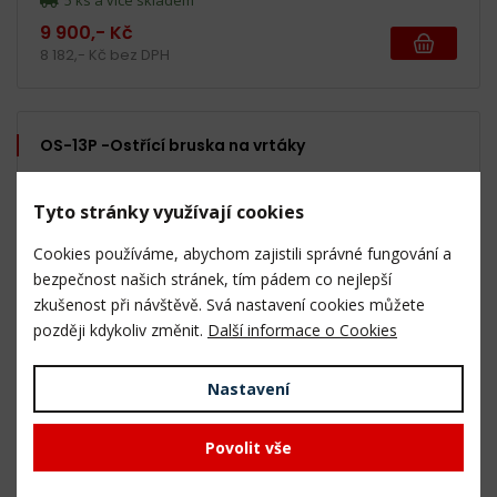
5 ks a více skladem
9 900,- Kč
8 182,- Kč bez DPH
OS-13P -Ostřící bruska na vrtáky
Tyto stránky využívají cookies
Cookies používáme, abychom zajistili správné fungování a
bezpečnost našich stránek, tím pádem co nejlepší
zkušenost při návštěvě. Svá nastavení cookies můžete
později kdykoliv změnit.
Další informace o Cookies
5 ks a více skladem
13 990,- Kč
Nastavení
11 562,- Kč bez DPH
Povolit vše