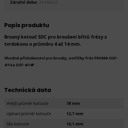
Záruční doba:
24 měsíců
Popis produktu
Brusný kotouč SDC pro broušení břitů frézy z
tvrdokovu o průměru 4 až 14 mm.
Vhodné příslušenství pro brusky, ostřičky fréz PROMA OSF-
4/14 a OSF-4/14P
Technická data
Vnější průměr kotouče
78 mm
Upínací průměr kotouče
12,7 mm
Síla kotouče
10,1 mm