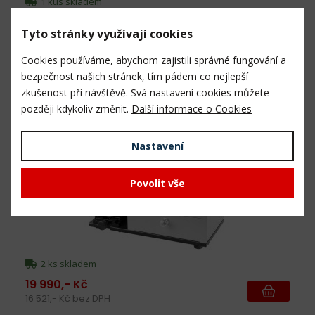
1 kus skladem
2 190,- Kč
Tyto stránky využívají cookies
1 810,- Kč bez DPH
Cookies používáme, abychom zajistili správné fungování a
Související produkty
bezpečnost našich stránek, tím pádem co nejlepší
zkušenost při návštěvě. Svá nastavení cookies můžete
později kdykoliv změnit.
Další informace o Cookies
OSF-4/14 - Ostřící bruska na frézy
Nastavení
Povolit vše
2 ks skladem
19 990,- Kč
16 521,- Kč bez DPH