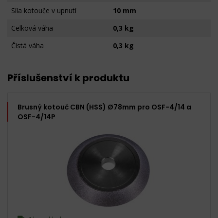
Síla kotouče v upnutí
10 mm
Celková váha
0,3 kg
Čistá váha
0,3 kg
Příslušenství k produktu
Brusný kotouč CBN (HSS) Ø78mm pro OSF-4/14 a
OSF-4/14P