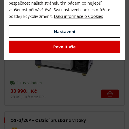
bezpečnost našich stránek, tím pádem co nejlepší
26 851,- Kč bez DPH
zkušenost při návštěvě. Svá nastavení cookies můžete
později kdykoliv změnit.
Další informace o Cookies
OS-8/32 - Ostřící bruska na vrtáky
Nastavení
Povolit vše
1 kus skladem
33 990,- Kč
28 091,- Kč bez DPH
OS-3/26P - Ostřící bruska na vrtáky