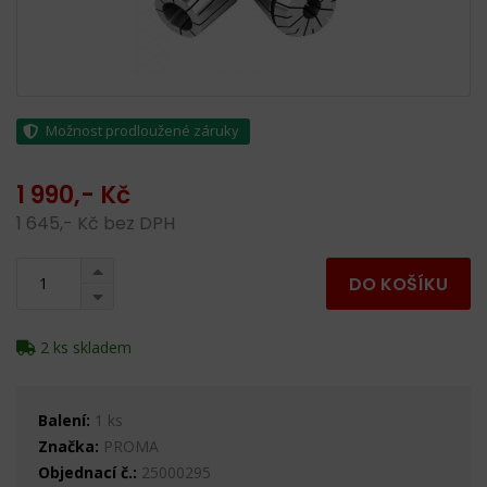
Možnost prodloužené záruky
1 990,- Kč
1 645,- Kč bez DPH
DO KOŠÍKU
2 ks skladem
Balení:
1 ks
Značka:
PROMA
Objednací č.:
25000295