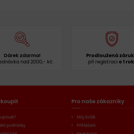
Dárek zdarma!
Prodloužená záru
ednávka nad 2000,- kč.
při registraci
o 1 rok
koupit
Pro naše zákazníky
kupovat?
Můj košík
dní podmínky
Přihlášení
ační řád
Registrace