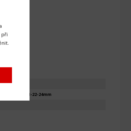
a
 při
nit.
-14-15-17-19-21-22-24mm