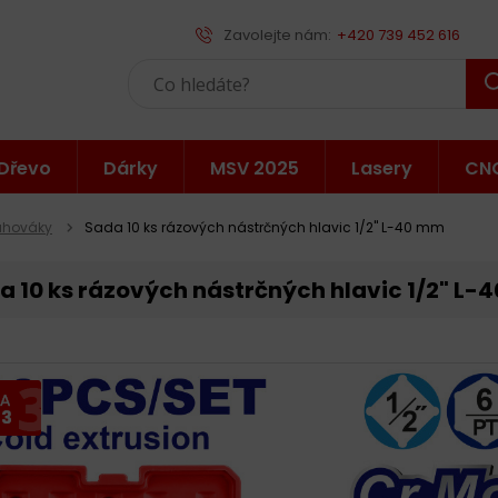
Zavolejte nám:
+420 739 452 616
Dřevo
Dárky
MSV 2025
Lasery
CN
ahováky
Sada 10 ks rázových nástrčných hlavic 1/2" L-40 mm
a 10 ks rázových nástrčných hlavic 1/2" L