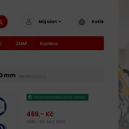
Můj účet
Košík
C
ZMM
Kariéra
-40 mm
(#EMSS12101)
Možnost prodloužené záruky
469,- Kč
388,- Kč bez DPH