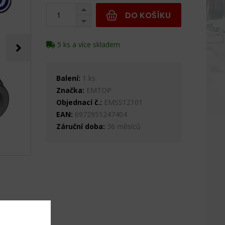
DO KOŠÍKU
5 ks a více skladem
Balení:
1 ks
Značka:
EMTOP
Objednací č.:
EMSS12101
EAN:
6972951247404
Záruční doba:
36 měsíců