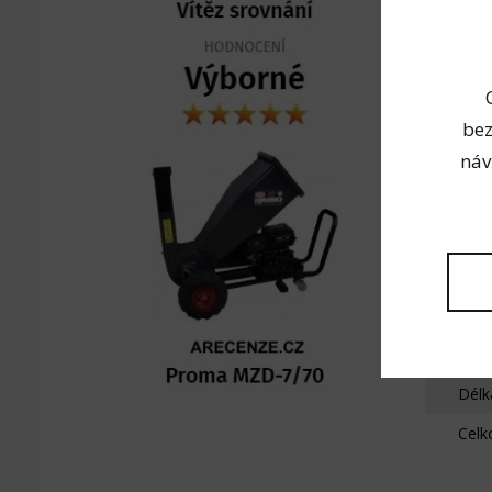
Popis
bez
náv
Techn
Vnitř
Rozm
Délk
Celk