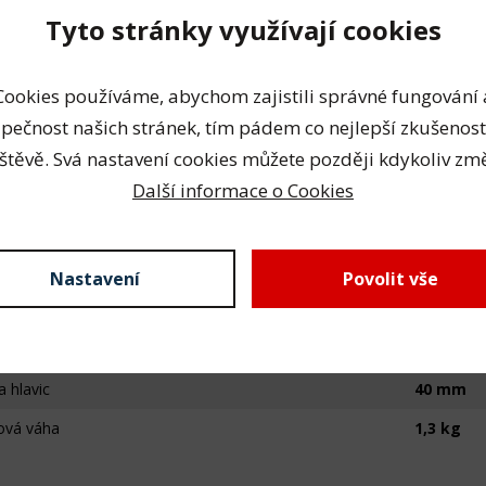
Tyto stránky využívají cookies
Cookies používáme, abychom zajistili správné fungování 
 produktu
pečnost našich stránek, tím pádem co nejlepší zkušenost
štěvě. Svá nastavení cookies můžete později kdykoliv změ
Další informace o Cookies
ická data
Nastavení
Povolit vše
ní čtyřhran
1/2"
ěr hlavice
10-12-13
a hlavic
40 mm
ová váha
1,3 kg