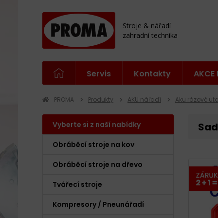
Stroje & nářadí
zahradní technika
Servis
Kontakty
AKCE 
PROMA
Produkty
AKU nářadí
Aku rázové ut
Vyberte si z naší nabídky
Sad
Obráběcí stroje na kov
Obráběcí stroje na dřevo
Tvářecí stroje
Kompresory / Pneunářadí