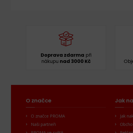
Doprava zdarma
při
nákupu
nad 3000 Kč
Obj
O značce
Jak na
O značce PROMA
Jak na
Naši partneři
Obcho
PROMA ve světě
Reklam