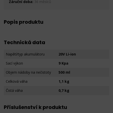
Záruční doba:
36 měsíců
Popis produktu
Technická data
Napětí/typ akumulátoru
20V Li-ion
Sací výkon
9 Kpa
Objem nádoby na nečistoty
500 ml
Celková váha
1,1 kg
Čistá váha
0,7 kg
Příslušenství k produktu