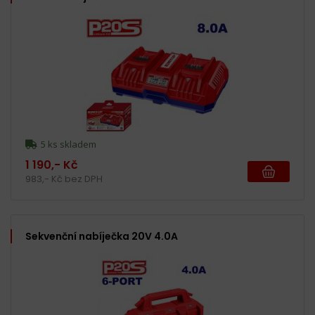
5 ks skladem
1 190,- Kč
983,- Kč bez DPH
Sekvenční nabíječka 20V 4.0A