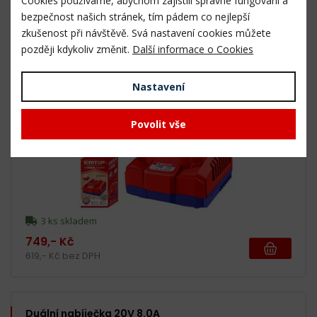
Cookies používáme, abychom zajistili správné fungování a
1 490,- Kč
bezpečnost našich stránek, tím pádem co nejlepší
1 231,- Kč bez DPH
zkušenost při návštěvě. Svá nastavení cookies můžete
později kdykoliv změnit.
Další informace o Cookies
Nabíječka 20V 4.0A
Nastavení
Povolit vše
3 ks skladem
749,- Kč
619,- Kč bez DPH
Duální nabíječka 20V 8.0A