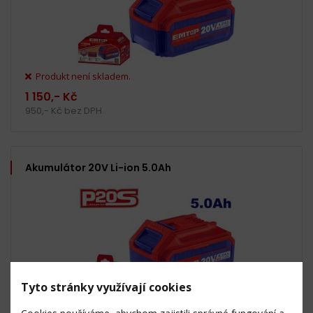
Produkt není skladem.
1 150,- Kč
950,- Kč bez DPH
Akumulátor 20V Li-ion 5.0Ah
Tyto stránky využívají cookies
5 ks a více skladem