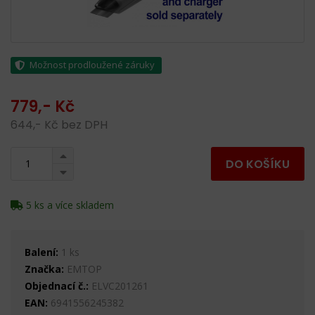
Možnost prodloužené záruky
779,- Kč
644,- Kč bez DPH
DO KOŠÍKU
5 ks a více skladem
Balení:
1 ks
Značka:
EMTOP
Objednací č.:
ELVC201261
EAN:
6941556245382