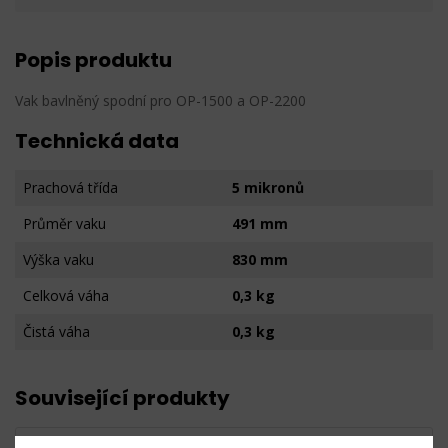
Popis produktu
Vak bavlněný spodní pro OP-1500 a OP-2200
Technická data
Prachová třída
5 mikronů
Průměr vaku
491 mm
Výška vaku
830 mm
Celková váha
0,3 kg
Čistá váha
0,3 kg
Související produkty