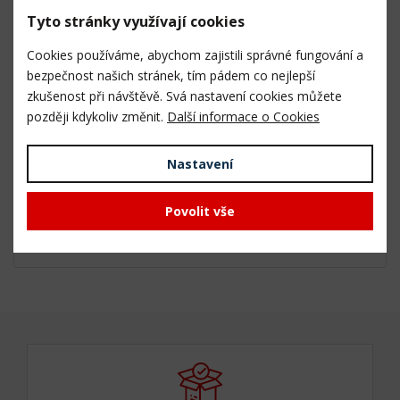
Vak bavlněný horní pro OP-1500 a OP-2200
Tyto stránky využívají cookies
Cookies používáme, abychom zajistili správné fungování a
bezpečnost našich stránek, tím pádem co nejlepší
zkušenost při návštěvě. Svá nastavení cookies můžete
později kdykoliv změnit.
Další informace o Cookies
Nastavení
Produkt není skladem.
Povolit vše
479,- Kč
396,- Kč bez DPH