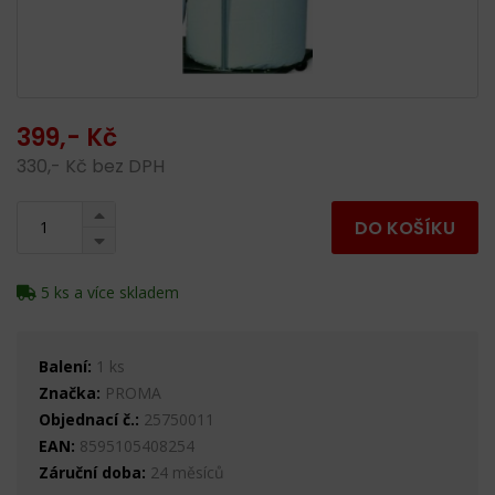
399,- Kč
330,- Kč bez DPH
DO KOŠÍKU
5 ks a více skladem
Balení:
1 ks
Značka:
PROMA
Objednací č.:
25750011
EAN:
8595105408254
Záruční doba:
24 měsíců