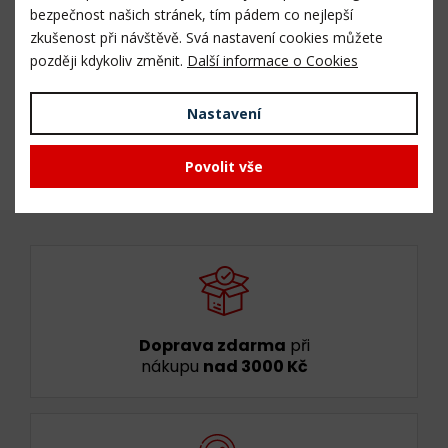
Délka vaku
97 cm
bezpečnost našich stránek, tím pádem co nejlepší
zkušenost při návštěvě. Svá nastavení cookies můžete
Průměr vaku
49,5 cm
později kdykoliv změnit.
Další informace o Cookies
Celková váha
0,2 kg
Nastavení
Čistá váha
0,2 kg
Povolit vše
Doprava zdarma
při
nákupu
nad 3000 Kč