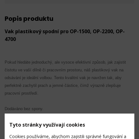
Popis produktu
Vak plastikový spodní pro OP-1500, OP-2200, OP-
4700
Pokud hledáte jednoduchý, ale vysoce efektivní způsob, jak zajistit
čistotu ve vaší dílně či pracovním prostoru, náš plastikový vak na
odsávání je ideální volbou. Tento kvalitní vak je navržen tak, aby
perfektně zachytil prach a jemné částice, čímž výrazně zlepšuje
pracovní prostředí.
Dodáváno bez spony.
Tyto stránky využívají cookies
Technická data
Cookies používáme, abychom zajistili správné fungování a