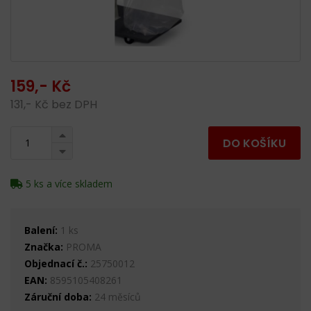
159,- Kč
131,- Kč bez DPH
DO KOŠÍKU
5 ks a více skladem
Balení:
1 ks
Značka:
PROMA
Objednací č.:
25750012
EAN:
8595105408261
Záruční doba:
24 měsíců