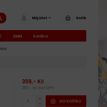
Můj účet
Košík
C
ZMM
Kariéra
-1500
359,- Kč
297,- Kč bez DPH
DO KOŠÍKU