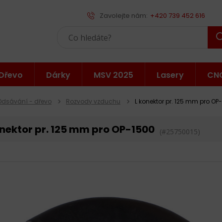
Zavolejte nám:
+420 739 452 616
Dřevo
Dárky
MSV 2025
Lasery
CN
Odsávání - dřevo
Rozvody vzduchu
L konektor pr. 125 mm pro OP
onektor pr. 125 mm pro OP-1500
(#25750015)