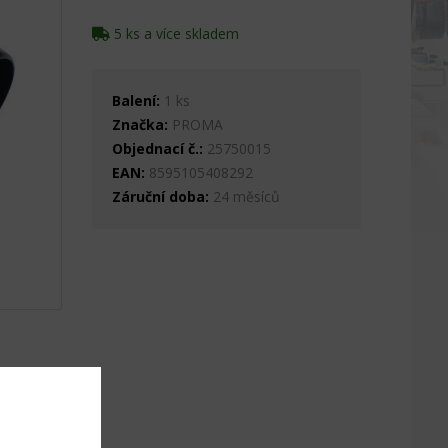
5 ks a více skladem
Balení:
1 ks
Značka:
PROMA
Objednací č.:
25750015
EAN:
8595105408292
Záruční doba:
24 měsíců