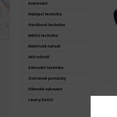
Svařování
Nabíjecí technika
Garážová technika
Měřící technika
Elektrické nářadí
AKU nářadí
Zahradní technika
Ochranné pomůcky
Dílenské vybavení
Lasery čistící
Popis