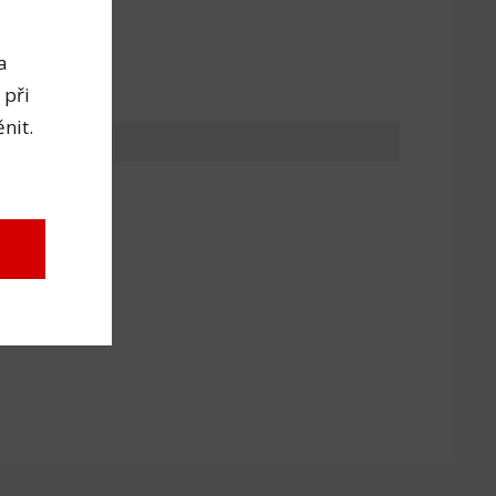
a
 při
nit.