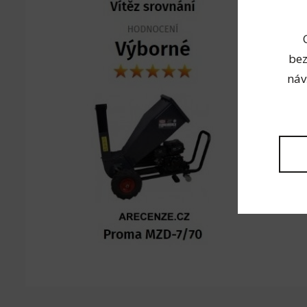
L konekt
Techn
bez
náv
Celk
Čist