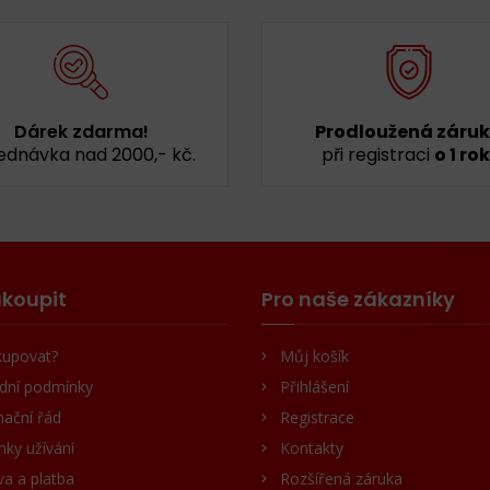
Dárek zdarma!
Prodloužená záru
ednávka nad 2000,- kč.
při registraci
o 1 rok
koupit
Pro naše zákazníky
kupovat?
Můj košík
dní podmínky
Přihlášení
ační řád
Registrace
ky užívání
Kontakty
a a platba
Rozšířená záruka