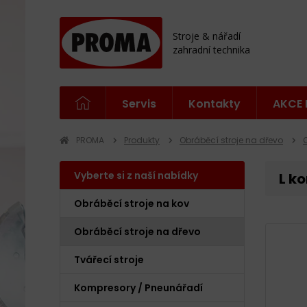
Stroje & nářadí
zahradní technika
Servis
Kontakty
AKCE 
PROMA
Produkty
Obráběcí stroje na dřevo
Vyberte si z naší nabídky
L k
Obráběcí stroje na kov
Obráběcí stroje na dřevo
Tvářecí stroje
Kompresory / Pneunářadí