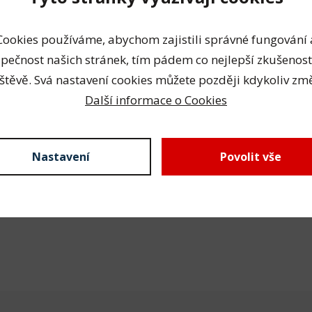
or 5" pro OP-1500
Cookies používáme, abychom zajistili správné fungování 
ická data
pečnost našich stránek, tím pádem co nejlepší zkušenost
štěvě. Svá nastavení cookies můžete později kdykoliv změ
ová váha
0,6 kg
Další informace o Cookies
á váha
0,5 kg
Nastavení
Povolit vše