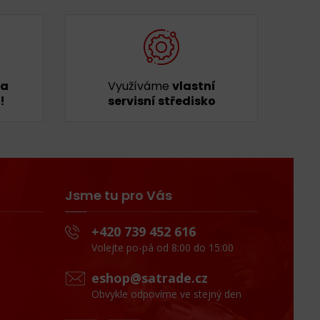
ka
Využíváme
vlastní
!
servisní středisko
Jsme tu pro Vás
+420 739 452 616
Volejte po-pá od 8:00 do 15:00
eshop@satrade.cz
Obvykle odpovíme ve stejný den