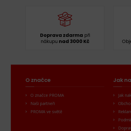
Doprava zdarma
při
nákupu
nad 3000 Kč
Obj
O značce
Jak na
O značce PROMA
Jak na
Naši partneři
Obcho
PROMA ve světě
Reklam
Podmín
Doprav