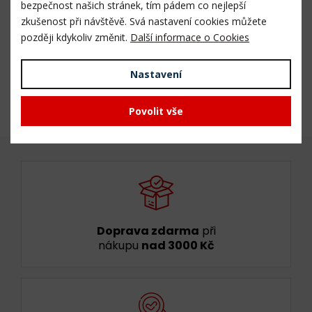
bezpečnost našich stránek, tím pádem co nejlepší
Technická data
zkušenost při návštěvě. Svá nastavení cookies můžete
později kdykoliv změnit.
Další informace o Cookies
Celková váha
0,6 kg
Nastavení
Čistá váha
0,6 kg
Povolit vše
Doprava zdarma
při
nákupu
nad 3000 Kč