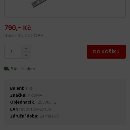
790,- Kč
653,- Kč bez DPH
DO KOŠÍKU
5 ks skladem
Balení:
1 ks
Značka:
PROMA
Objednací č.:
25800012
EAN:
8595105425138
Záruční doba:
24 měsíců