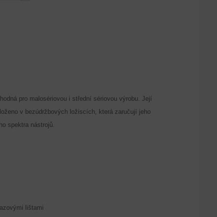
odná pro malosériovou i střední sériovou výrobu. Její
uloženo v bezúdržbových ložiscích, která zaručují jeho
ho spektra nástrojů.
razovými lištami