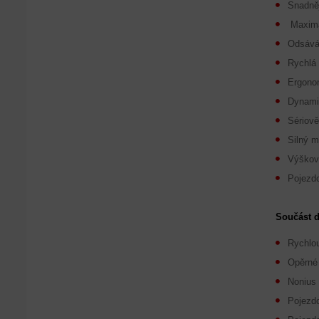
Snadněj
Maximál
Odsáván
Rychlá
Ergonom
Dynamic
Sériov
Silný m
Výškov
Pojezd
Součást d
Rychlou
Opěrné 
Nonius
Pojezd