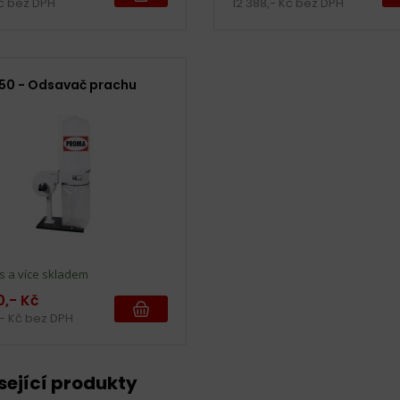
Kč bez DPH
12 388,- Kč bez DPH
50 - Odsavač prachu
s a více skladem
0,- Kč
,- Kč bez DPH
sející produkty