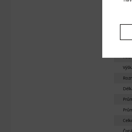
Zdvi
Délk
Prům
Maxi
Maxi
Rozm
Výšk
Rozm
Délk
Prům
Prům
Celk
Čist