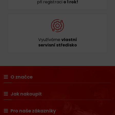
při registraci
o 1 rok!
Využíváme
vlastní
servisní středisko
O značce
Jak nakoupit
Pro naše zákazníky