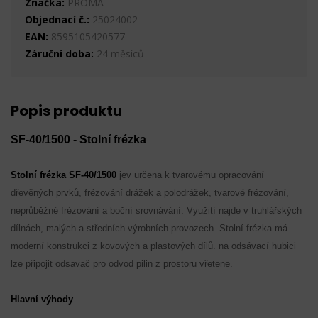
Značka:
PROMA
Objednací č.:
25024002
EAN:
8595105420577
Záruční doba:
24 měsíců
Popis produktu
SF-40/1500 - Stolní frézka
Stolní frézka SF-40/1500
jev určena k tvarovému opracování
dřevěných prvků, frézování drážek a polodrážek, tvarové frézování,
neprůběžné frézování a boční srovnávání. Využití najde v truhlářských
dílnách, malých a středních výrobních provozech. Stolní frézka má
moderní konstrukci z kovových a plastových dílů. na odsávací hubici
lze připojit odsavač pro odvod pilin z prostoru vřetene.
Hlavní výhody