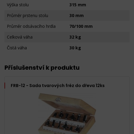
Výška stolu
315 mm
Průměr prstenu stolu
30 mm
Průměr odsávacího hrdla
70/100 mm
Celková váha
32 kg
Čistá váha
30 kg
Příslušenství k produktu
FRB-12 - Sada tvarových fréz do dřeva 12ks