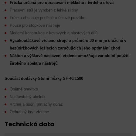
Frézka určená pro opracování měkkého i tvrdého dřeva
Pracovní stůl je vyroben z lehké slitiny
Frézka obsahuje podélné a úhlové pravítko
Pouze pro stopkové nástroje
Moderní konstrukce z kovových a plastových dílů
Vysokootáčkové vřeteno stroje o průměru 30 mm je uložené v
bezúdržbových ložiscích zaručujících jeho optimální chod
Náklon a výškové nastavení vřetene umožňuje variabilní použití
širokého spektra nástrojů
Součást dodávky Stolní frézky SF-40/1500
Opěrné pravítko
Nastavitelný úhelník
Vrchní a boční přítlačný doraz
Ochranný kryt vřetene
Technická data