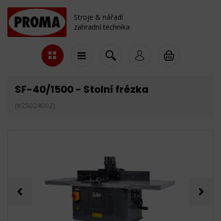
Stroje & nářadí
zahradní technika
SF-40/1500 - Stolní frézka
(#25024002)