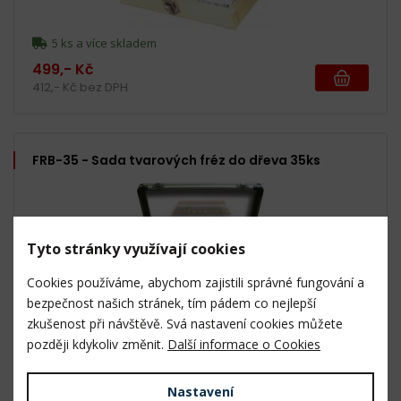
5 ks a více skladem
499,- Kč
412,- Kč bez DPH
FRB-35 - Sada tvarových fréz do dřeva 35ks
Tyto stránky využívají cookies
Cookies používáme, abychom zajistili správné fungování a
bezpečnost našich stránek, tím pádem co nejlepší
zkušenost při návštěvě. Svá nastavení cookies můžete
později kdykoliv změnit.
Další informace o Cookies
Produkt není skladem.
1 890,- Kč
Nastavení
1 562,- Kč bez DPH