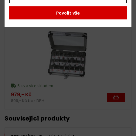
Povolit vše
PRA1008 - Sada fréz 20ks (FRB-20)
5 ks a více skladem
979,- Kč
809,- Kč bez DPH
Související produkty