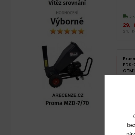
5 k
29,-
24,- 
Brusn
FDS-2
OTM1
bez
náv