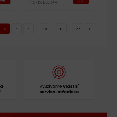
412,- Kč bez DPH
4
5
6
…
10
…
18
…
27
ka
Využíváme
vlastní
!
servisní středisko