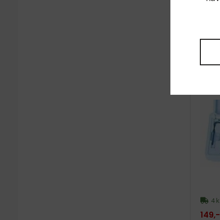
5 k
14,- 
12,- K
Vykru
sada 
4 k
149,