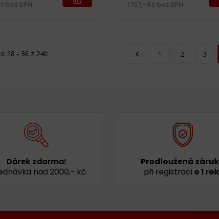
Kč bez DPH
1 727,- Kč bez DPH
o 28 - 36 z 240
1
2
3
Dárek zdarma!
Prodloužená záru
ednávka nad 2000,- kč.
při registraci
o 1 rok