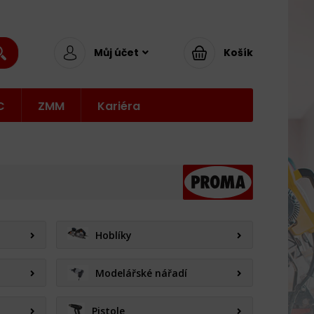
Můj účet
Košík
C
ZMM
Kariéra
Hoblíky
Modelářské nářadí
Pistole