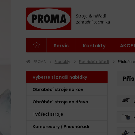
Stroje & nářadí
zahradní technika
Servis
Kontakty
AKCE 
PROMA
Produkty
Elektrické nářadí
Příslušen
Vyberte si z naší nabídky
Pří
Obráběcí stroje na kov
Obráběcí stroje na dřevo
Tvářecí stroje
Kompresory / Pneunářadí