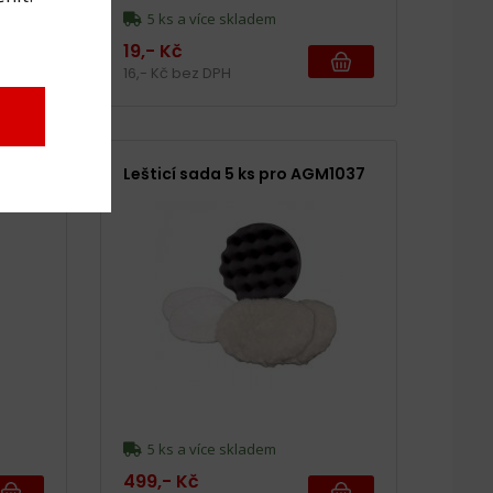
5 ks a více skladem
19,- Kč
16,- Kč bez DPH
lů
Lešticí sada 5 ks pro AGM1037
5 ks a více skladem
499,- Kč