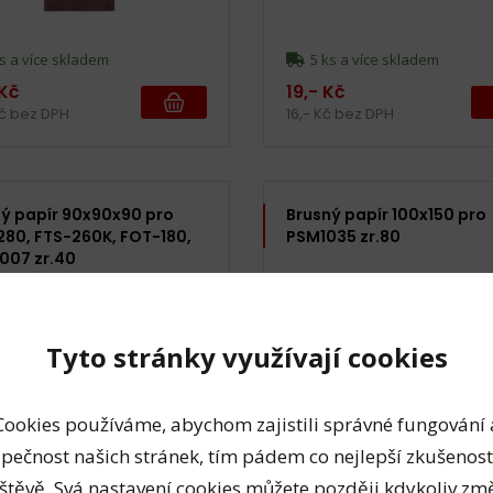
s a více skladem
5 ks a více skladem
 Kč
19,- Kč
Kč bez DPH
16,- Kč bez DPH
ý papír 90x90x90 pro
Brusný papír 100x150 pro
80, FTS-260K, FOT-180,
PSM1035 zr.80
007 zr.40
Tyto stránky využívají cookies
Cookies používáme, abychom zajistili správné fungování 
pečnost našich stránek, tím pádem co nejlepší zkušenost
štěvě. Svá nastavení cookies můžete později kdykoliv změ