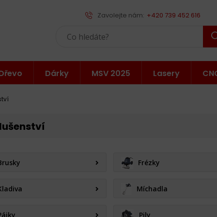
Zavolejte nám:
+420 739 452 616
Dřevo
Dárky
MSV 2025
Lasery
CN
ství
slušenství
Brusky
Frézky
Kladiva
Míchadla
Pájky
Pily