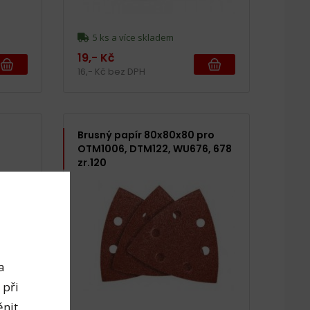
5 ks a více skladem
19,- Kč
16,- Kč bez DPH
Brusný papír 80x80x80 pro
OTM1006, DTM122, WU676, 678
zr.120
a
 při
nit.