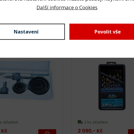
s a více skladem
5 ks a více skladem
Další informace o Cookies
Kč
24,- Kč
č bez DPH
20,- Kč bez DPH
Nastavení
Povolit vše
žovací korunkové vrtáky,
Sada vrtáků 1-13mm 25dí
18 - 63mm 10ks
cobalt
s skladem
2 ks skladem
- Kč
2 090,- Kč