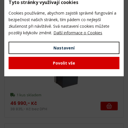
Tyto stránky využívají cookies
5 ks a více skladem
23 990,- Kč
Cookies používáme, abychom zajistili správné fungování a
19 826,- Kč bez DPH
bezpečnost našich stránek, tím pádem co nejlepší
zkušenost při návštěvě. Svá nastavení cookies můžete
později kdykoliv změnit.
Další informace o Cookies
HP-309L/400 - Hoblovka s protahem
Nastavení
Povolit vše
1 kus skladem
46 990,- Kč
38 835,- Kč bez DPH