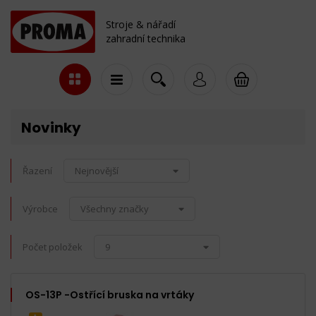
Stroje & nářadí
zahradní technika
Novinky
Řazení
Nejnovější
Výrobce
Všechny značky
Počet položek
9
OS-13P -Ostřící bruska na vrtáky