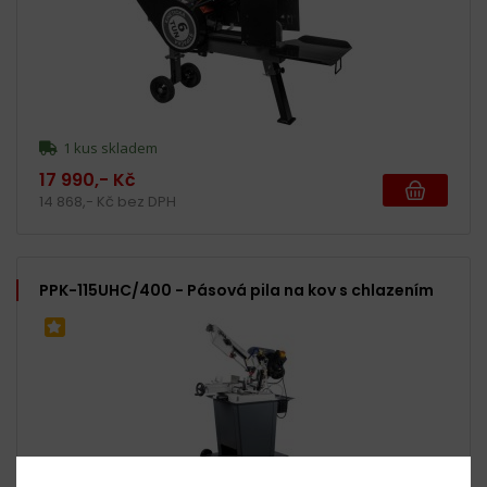
1 kus skladem
17 990,- Kč
14 868,- Kč bez DPH
PPK-115UHC/400 - Pásová pila na kov s chlazením