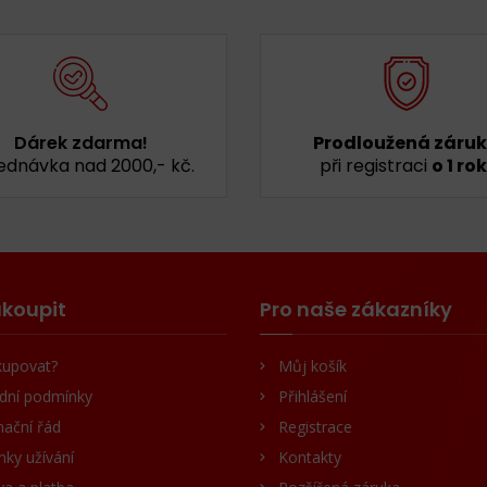
Dárek zdarma!
Prodloužená záru
ednávka nad 2000,- kč.
při registraci
o 1 rok
koupit
Pro naše zákazníky
kupovat?
Můj košík
dní podmínky
Přihlášení
ační řád
Registrace
ky užívání
Kontakty