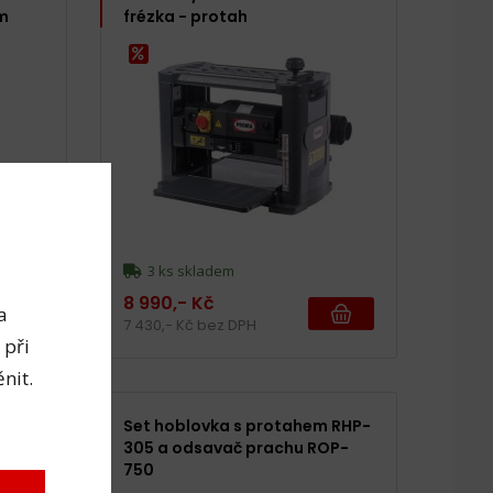
m
frézka - protah
3 ks skladem
8 990,- Kč
a
7 430,- Kč bez DPH
 při
nit.
Set hoblovka s protahem RHP-
305 a odsavač prachu ROP-
750