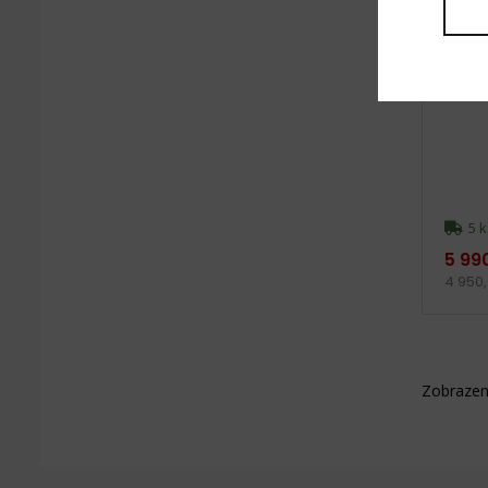
5 k
5 99
4 950
Zobrazeno