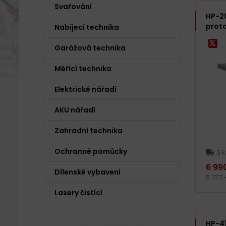
Svařování
HP-20
prot
Nabíjecí technika
Garážová technika
Měřící technika
Elektrické nářadí
AKU nářadí
Zahradní technika
Ochranné pomůcky
5 k
6 99
Dílenské vybavení
5 777,
Lasery čistící
HP-4