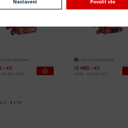
Nastavení
Povolit vše
s a více skladem
5 ks a více skladem
0,- Kč
13 490,- Kč
,- Kč bez DPH
11 149,- Kč bez DPH
 1 - 9 z 13