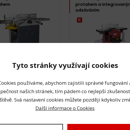
ahem
protahem a integrovaný
odsáváním
Tyto stránky využívají cookies
us skladem
3 ks skladem
90,- Kč
21 990,- Kč
Cookies používáme, abychom zajistili správné fungování 
,- Kč bez DPH
18 174,- Kč bez DPH
pečnost našich stránek, tím pádem co nejlepší zkušenost
štěvě. Svá nastavení cookies můžete později kdykoliv změ
Další informace o Cookies
00 - Hoblovka s
RHP-305 - Hoblovka s
ahem
protahem