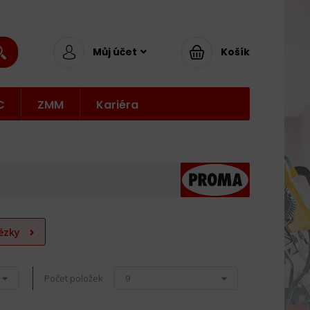
Můj účet
Košík
C
ZMM
Kariéra
rézky
Počet položek
9