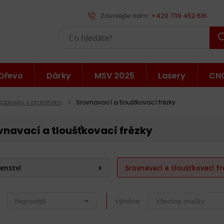
Zavolejte nám:
+420 739 452 616
Dřevo
Dárky
MSV 2025
Lasery
CN
Hoblovky s protahem
Srovnavací a tloušťkovací frézky
vnavací a tloušťkovací frézky
šenství
Srovnavací a tloušťkovací f
Nejnovější
Výrobce
Všechny značky