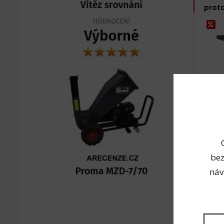
prot
1 k
64 9
53 711
bez
náv
RHP-2
prot