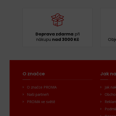
Doprava zdarma
při
nákupu
nad 3000 Kč
Obj
O značce
Jak na
O značce PROMA
Jak na
Naši partneři
Obcho
PROMA ve světě
Reklam
Podmín