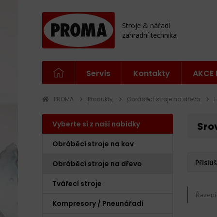
Stroje & nářadí
zahradní technika
Servis
Kontakty
AKCE 
PROMA
Produkty
Obráběcí stroje na dřevo
Vyberte si z naší nabídky
Sro
Obráběcí stroje na kov
Příslu
Obráběcí stroje na dřevo
Tvářecí stroje
Řazení
Kompresory / Pneunářadí