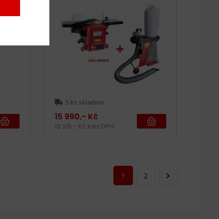
5 ks skladem
15 990,- Kč
13 215,- Kč bez DPH
1
2