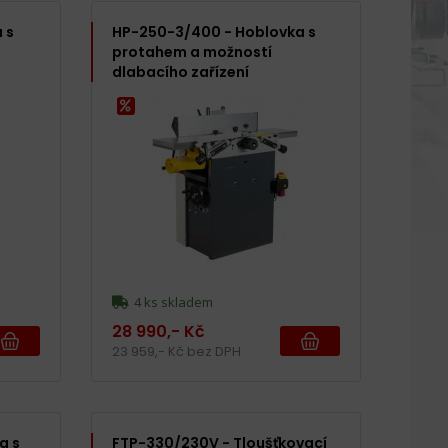
 s
HP-250-3/400 - Hoblovka s
protahem a možností
dlabacího zařízení
4 ks skladem
28 990,- Kč
23 959,- Kč bez DPH
a s
FTP-330/230V - Tloušťkovací