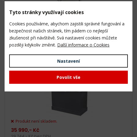
Produkt není skladem.
Tyto stránky využívají cookies
26 990,- Kč
Cookies používáme, abychom zajistili správné fungování a
22 306,- Kč bez DPH
bezpečnost našich stránek, tím pádem co nejlepší
zkušenost při návštěvě. Svá nastavení cookies můžete
později kdykoliv změnit.
Další informace o Cookies
BVR-560-2/400 Radiální válcová / kartáčová
bruska
Nastavení
Povolit vše
Produkt není skladem.
35 990,- Kč
29 744,- Kč bez DPH