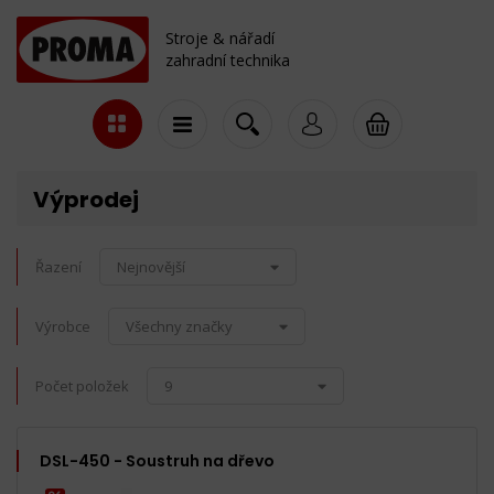
Stroje & nářadí
zahradní technika
Výprodej
Řazení
Nejnovější
Výrobce
Všechny značky
Počet položek
9
DSL-450 - Soustruh na dřevo