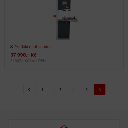
Produkt není skladem.
37 990,- Kč
31 397,- Kč bez DPH
1
…
3
4
5
6